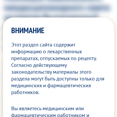
междисциплинарного совета
экспертов Высокодозный
витамин D (Девилам) в
ВНИМАНИЕ
практике акушера-
Этот раздел сайта содержит
гинеколога
информацию о лекарственных
препаратах, отпускаемых по рецепту.
28 марта 2024 года в Москве состоялся Совет
Согласно действующему
Экспертов «Высокодозовый витамин D
законодательству материалы этого
(Девилам) в практике акушера-
раздела могут быть доступны только
для
гинеколога, гинеколога и эндокринолога» с
медицинских и фармацевтических
участием ведущих экспертов гинекологов,
работников.
эндокринологов и акушеров-гинекологов, в
рамках которого были обсуждены новые
возможности применения высокодозного
Вы являетесь медицинским или
витамина D у пациенток различных возрастов,
фармацевтическим работником и