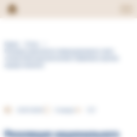
Главная
Статьи
Резолюция национального междисциплинарного совета
экспертов Высокодозный витамин D (Девилам) в практике
акушера-гинеколога
19.07.2024
0 минут
727
Резолюция национального